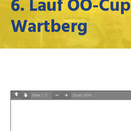
6. Lauf OÖ-Cup
Wartberg
Seite
1
/
1
Zoom
100%