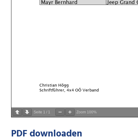
Seite
1
/
1
Zoom
100%
PDF downloaden