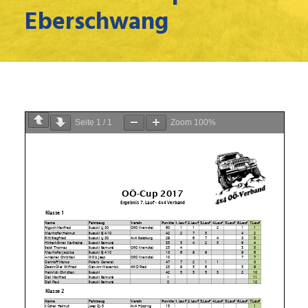
Eberschwang
Seite
1
/
1
Zoom
100%