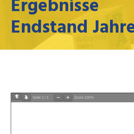
Ergebnisse
Endstand Jahr
Seite
1
/
1
Zoom
100%