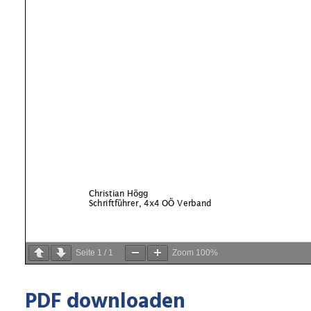
Seite
1
/
1
Zoom
100%
PDF downloaden