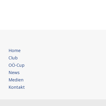
Beiträge:
Home
Saisonrückblick 2018
Club
Bilder, 3. Lauf OÖ-Cup 2018, Stocket
OÖ-Cup
Ergebnisse, 3. Lauf OÖ-Cup 2018,
News
Stocket
Medien
Kontakt
Infobox