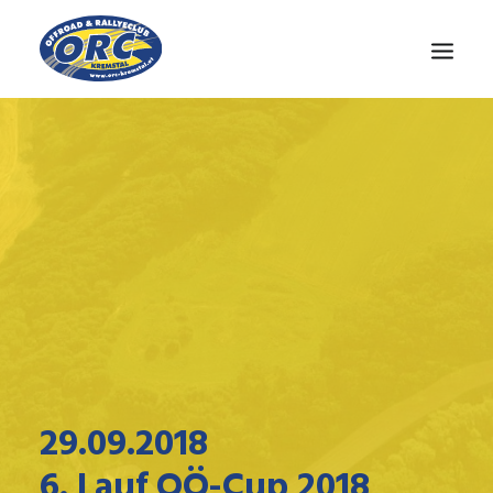
CLUB
OÖ-CUP
NEWS
MEDIEN
KONTAKT
29.09.2018
6. Lauf OÖ-Cup 2018