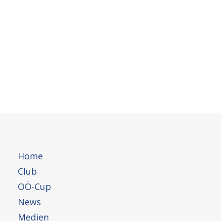
Beiträge:
Home
Saisonrückblick 2018
Club
Bilder, 6. Lauf OÖ-Cup 2018,
OÖ-Cup
Wartberg
News
Ergebnisse, 6. Lauf OÖ-Cup 2018,
Medien